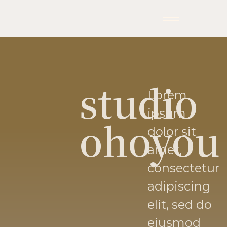
studio
Lorem
ipsum
ohoyou
dolor sit
amet,
consectetur
adipiscing
elit, sed do
eiusmod