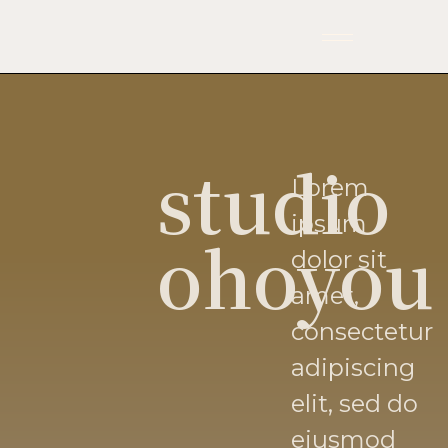
studio
Lorem
ipsum
ohoyou
dolor sit
amet,
consectetur
adipiscing
elit, sed do
eiusmod